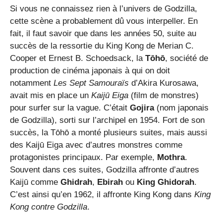
Si vous ne connaissez rien à l’univers de Godzilla,
cette scène a probablement dû vous interpeller. En
fait, il faut savoir que dans les années 50, suite au
succès de la ressortie du King Kong de Merian C.
Cooper et Ernest B. Schoedsack, la
Tōhō
, société de
production de cinéma japonais à qui on doit
notamment
Les Sept Samouraïs
d’Akira Kurosawa,
avait mis en place un
Kaijū Eiga
(film de monstres)
pour surfer sur la vague. C’était
Gojira
(nom japonais
de Godzilla), sorti sur l’archipel en 1954. Fort de son
succès, la Tōhō a monté plusieurs suites, mais aussi
des Kaijū Eiga avec d’autres monstres comme
protagonistes principaux. Par exemple,
Mothra
.
Souvent dans ces suites, Godzilla affronte d’autres
Kaijū comme
Ghidrah
,
Ebirah
ou
King Ghidorah
.
C’est ainsi qu’en 1962, il affronte King Kong dans
King
Kong contre Godzilla
.