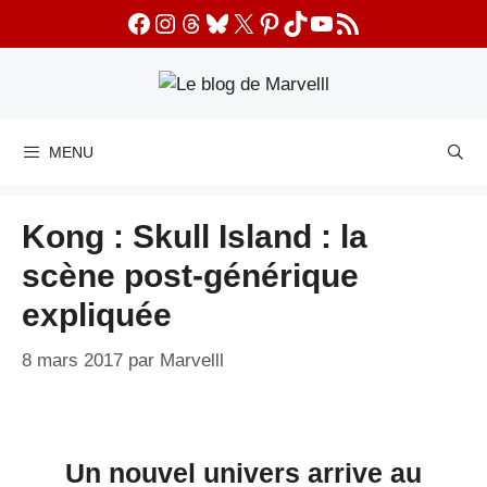
Aller
Facebook
Instagram
Threads
Bluesky
X
Pinterest
TikTok
YouTube
Flux RSS
au
contenu
MENU
Kong : Skull Island : la
scène post-générique
expliquée
8 mars 2017
par
Marvelll
Un nouvel univers arrive au