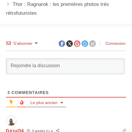
Thor : Ragnarok : les premières photos très
rétrofuturistes
S’abonner
Connexion
3
COMMENTAIRES
Le plus ancien
Girjul34
9 années il y a