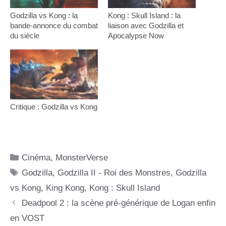
Godzilla vs Kong : la
Kong : Skull Island : la
bande-annonce du combat
liaison avec Godzilla et
du siècle
Apocalypse Now
Critique : Godzilla vs Kong
Catégories
Cinéma
,
MonsterVerse
Étiquettes
Godzilla
,
Godzilla II - Roi des Monstres
,
Godzilla
vs Kong
,
King Kong
,
Kong : Skull Island
Deadpool 2 : la scène pré-générique de Logan enfin
en VOST