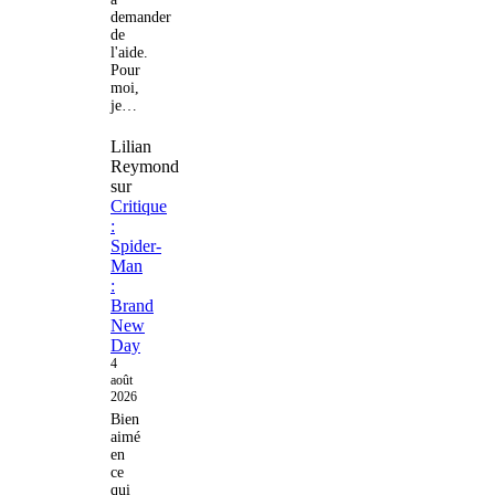
demander
de
l'aide.
Pour
moi,
je…
Lilian
Reymond
sur
Critique
:
Spider-
Man
:
Brand
New
Day
4
août
2026
Bien
aimé
en
ce
qui