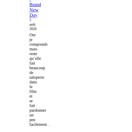
Brand
New
Day
5
août
2026
Oui
je
comprends
mais
reste
qu’elle
fait
beaucoup
de
saloperie
dans
le
film
et
se
fait
pardonner
un
peu
facilement…