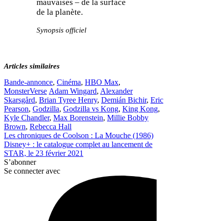
mauvaises – de la surface
de la planète.
Synopsis officiel
Articles similaires
Catégories
Bande-annonce
,
Cinéma
,
HBO Max
,
Étiquettes
MonsterVerse
Adam Wingard
,
Alexander
Skarsgård
,
Brian Tyree Henry
,
Demián Bichir
,
Eric
Pearson
,
Godzilla
,
Godzilla vs Kong
,
King Kong
,
Kyle Chandler
,
Max Borenstein
,
Millie Bobby
Brown
,
Rebecca Hall
Les chroniques de Coolson : La Mouche (1986)
Disney+ : le catalogue complet au lancement de
STAR, le 23 février 2021
S’abonner
Se connecter avec