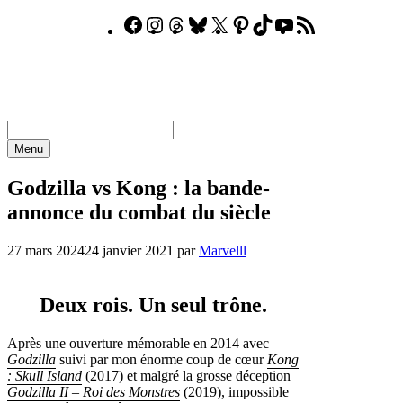
Aller
Facebook
Instagram
Threads
Bluesky
X
Pinterest
TikTok
YouTube
Flux
au
RSS
contenu
Menu
Godzilla vs Kong : la bande-
annonce du combat du siècle
27 mars 2024
24 janvier 2021
par
Marvelll
Deux rois. Un seul trône.
Après une ouverture mémorable en 2014 avec
Godzilla
suivi par mon énorme coup de cœur
Kong
: Skull Island
(2017) et malgré la grosse déception
Godzilla II – Roi des Monstres
(2019), impossible