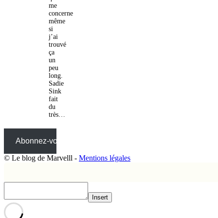
me
concerne
même
si
j’ai
trouvé
ça
un
peu
long.
Sadie
Sink
fait
du
très…
Abonnez-vous
© Le blog de Marvelll -
Mentions légales
Insert