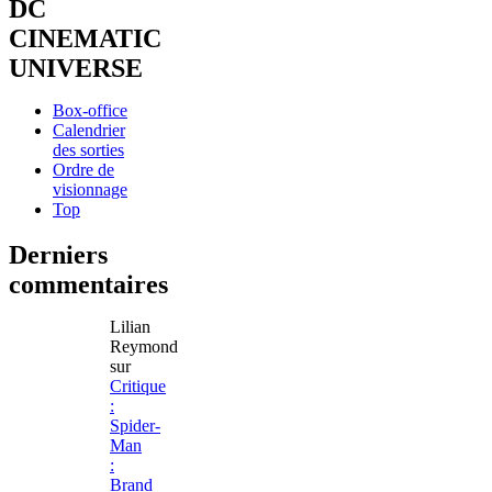
DC
CINEMATIC
UNIVERSE
Box-office
Calendrier
des sorties
Ordre de
visionnage
Top
Derniers
commentaires
Lilian
Reymond
sur
Critique
:
Spider-
Man
:
Brand