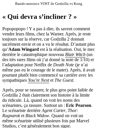
Bande-annonce VOST de Godzilla vs Kong
« Qui devra s’incliner ? »
Popopopopo ! Y a pas à dire, ils savent comment
vendre leurs films, chez la Warner. Après, je reste
toujours sur la réserve, car Godzilla 2 donnait
sacrément envie et on a vu le résultat. D’autant plus
qu’
Adam Wingard
est à la réalisation. Oui, le mec
derrière le catastrophique nouveau
Blair Witch
(un
des très rares films où j’ai donné la note de 1/10) et
l’adaptation pour Netflix de
Death Note
(je n’ai
même pas eu le courage de le mater). Après, il avait
pourtant plutôt bien commencé sa carrière avec les
sympathiques
You’re Next
et
The Guest
.
Après, pour se rassurer, le plus gros point faible de
Godzilla 2 était clairement son histoire à la limite
du ridicule. Là, quand on voit les noms des
scénaristes, ça rassure. Surtout un :
Eric Pearson
.
Le scénariste derrière
Agent Carter
,
Thor:
Ragnarok
et
Black Widow
. Quand on voit un
même scénariste utilisé plusieurs fois par Marvel
Studios, c’est généralement bon signe.