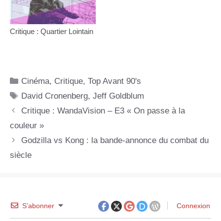
Critique : Quartier Lointain
Catégories
Cinéma
,
Critique
,
Top Avant 90's
Étiquettes
David Cronenberg
,
Jeff Goldblum
Critique : WandaVision – E3 « On passe à la
couleur »
Godzilla vs Kong : la bande-annonce du combat du
siècle
S’abonner
Connexion