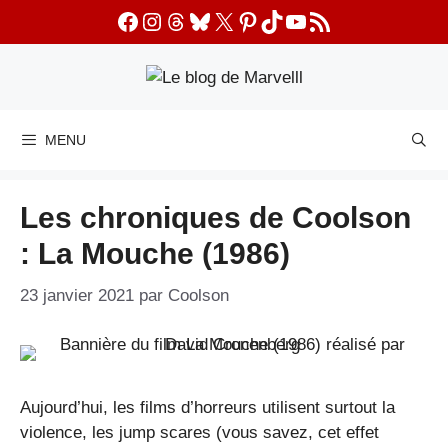
Aller
Facebook
Instagram
Threads
Bluesky
X
Pinterest
TikTok
YouTube
Flux RSS
au
contenu
MENU
Les chroniques de Coolson
: La Mouche (1986)
23 janvier 2021
par
Coolson
Aujourd’hui, les films d’horreurs utilisent surtout la
violence, les jump scares (vous savez, cet effet