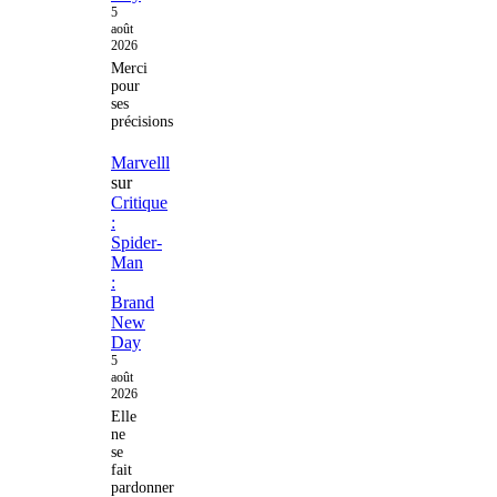
5
août
2026
Merci
pour
ses
précisions
Marvelll
sur
Critique
:
Spider-
Man
:
Brand
New
Day
5
août
2026
Elle
ne
se
fait
pardonner