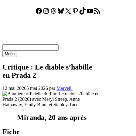
Facebook
Instagram
Threads
Bluesky
X
Pinterest
TikTok
YouTube
Flux RSS
Aller
au
contenu
Menu
Critique : Le diable s’habille
en Prada 2
12 mai 2026
5 mai 2026
par
Marvelll
Miranda, 20 ans après
Fiche