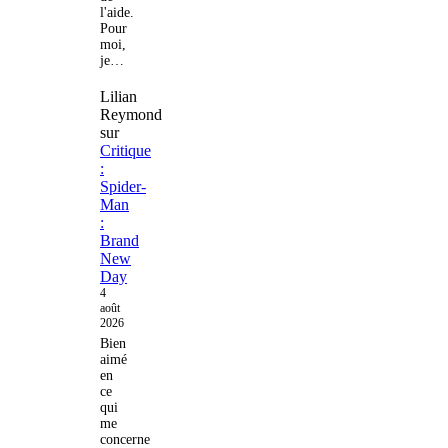
l'aide.
Pour
moi,
je…
Lilian
Reymond
sur
Critique
:
Spider-
Man
:
Brand
New
Day
4
août
2026
Bien
aimé
en
ce
qui
me
concerne