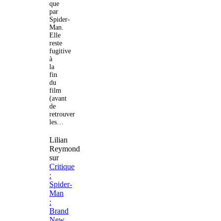
que
par
Spider-
Man.
Elle
reste
fugitive
à
la
fin
du
film
(avant
de
retrouver
les…
Lilian
Reymond
sur
Critique
:
Spider-
Man
:
Brand
New