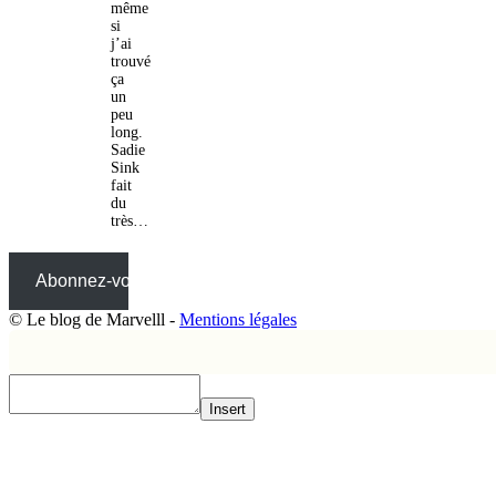
même
si
j’ai
trouvé
ça
un
peu
long.
Sadie
Sink
fait
du
très…
Abonnez-vous
© Le blog de Marvelll -
Mentions légales
Insert