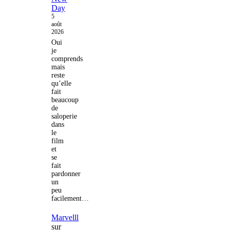
Day
5
août
2026
Oui
je
comprends
mais
reste
qu’elle
fait
beaucoup
de
saloperie
dans
le
film
et
se
fait
pardonner
un
peu
facilement…
Marvelll
sur