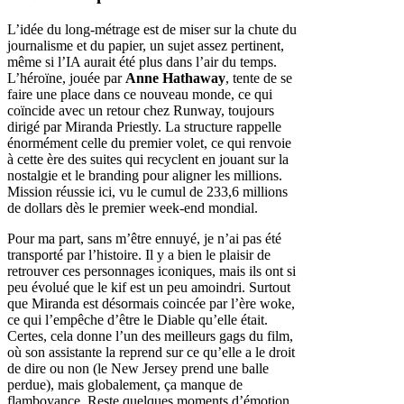
L’idée du long-métrage est de miser sur la chute du
journalisme et du papier, un sujet assez pertinent,
même si l’IA aurait été plus dans l’air du temps.
L’héroïne, jouée par
Anne Hathaway
, tente de se
faire une place dans ce nouveau monde, ce qui
coïncide avec un retour chez Runway, toujours
dirigé par Miranda Priestly. La structure rappelle
énormément celle du premier volet, ce qui renvoie
à cette ère des suites qui recyclent en jouant sur la
nostalgie et le branding pour aligner les millions.
Mission réussie ici, vu le cumul de 233,6 millions
de dollars dès le premier week-end mondial.
Pour ma part, sans m’être ennuyé, je n’ai pas été
transporté par l’histoire. Il y a bien le plaisir de
retrouver ces personnages iconiques, mais ils ont si
peu évolué que le kif est un peu amoindri. Surtout
que Miranda est désormais coincée par l’ère woke,
ce qui l’empêche d’être le Diable qu’elle était.
Certes, cela donne l’un des meilleurs gags du film,
où son assistante la reprend sur ce qu’elle a le droit
de dire ou non (le New Jersey prend une balle
perdue), mais globalement, ça manque de
flamboyance. Reste quelques moments d’émotion