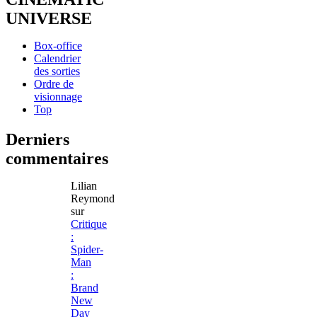
UNIVERSE
Box-office
Calendrier
des sorties
Ordre de
visionnage
Top
Derniers
commentaires
Lilian
Reymond
sur
Critique
:
Spider-
Man
:
Brand
New
Day