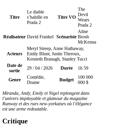
The
Le diable
Devil
Titre
s’habille en
Titre VO
Wears
Prada 2
Prada 2
Aline
Réalisateur
David Frankel
Scénariste
Brosh
McKenna
Meryl Streep, Anne Hathaway,
Acteurs
Emily Blunt, Justin Theroux,
Kenneth Branagh, Stanley Tucci
Date de
29 / 04 / 2026
Durée
1h 59
sortie
Comédie,
100 000
Genre
Budget
Drame
000 $
Miranda, Andy, Emily et Nigel replongent dans
l’univers impitoyable et glamour du magazine
Runway et des rues new-yorkaises où l’élégance
est une arme redoutable.
Critique