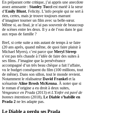
En préparant cette critique, j’ai appris une anecdote
assez amusante :
Stanley Tucci
est marié à la sœur
d’
Emily Blunt
, Felicity. L’info people qui ne sert à
rien, certes, mais je trouve toujours marrant
d’imaginer tourner un film avec sa belle-sœur.
Même si, au final, je n’ai pas souvenir de beaucoup
de scènes entre les deux. Il y a de l’eau dans le gaz
aux repas de famille ?
Bref, si cette suite a mis autant de temps à se faire
(20 ans après, quand même, de quoi faire plaisir à
Michael Myers), c’est parce que
Meryl Streep
n’est pas très chaude à l’idée de faire des suites à
ses films. J’imagine que la persévérance
accompagné d’un très beau chèque a fait l’affaire,
vu le budget conséquent du film (100 millions, tout
de même). Dans son sillon, tout le monde revient.
Notamment le réalisateur
David Frankel
et la
scénariste
Aline Brosh McKenna
. À noter que si
le roman d’origine a eu droit à deux suites,
Vengeance en Prada
(2013) et
L’Enfer est pavé de
bonnes intentions
(2018),
Le Diable s’habille en
Prada 2
ne les adapte pas.
Le Diable a perdu ses Prada