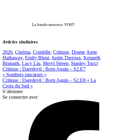
La bande-annonce VOST
Articles similaires
Catégories
Étiquettes
2026
,
Cinéma
,
Comédie
,
Critique
,
Drame
Anne
Hathaway
,
Emily Blunt
,
Justin Theroux
,
Kenneth
Branagh
,
Lucy Liu
,
Meryl Streep
,
Stanley Tucci
Critique : Daredevil : Born Again – S2.E7
« Sombres rancœurs »
Critique : Daredevil : Born Again – S2.E8 « La
Croix du Sud »
S’abonner
Se connecter avec