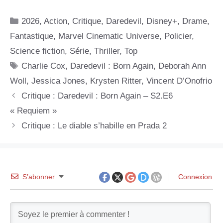
Catégories
2026
,
Action
,
Critique
,
Daredevil
,
Disney+
,
Drame
,
Fantastique
,
Marvel Cinematic Universe
,
Policier
,
Science fiction
,
Série
,
Thriller
,
Top
Étiquettes
Charlie Cox
,
Daredevil : Born Again
,
Deborah Ann
Woll
,
Jessica Jones
,
Krysten Ritter
,
Vincent D’Onofrio
Critique : Daredevil : Born Again – S2.E6
« Requiem »
Critique : Le diable s’habille en Prada 2
S’abonner
Connexion