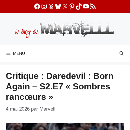
Aller
Facebook
Instagram
Threads
Bluesky
X
Pinterest
TikTok
YouTube
Flux RSS
au
contenu
MENU
Critique : Daredevil : Born
Again – S2.E7 « Sombres
rancœurs »
4 mai 2026
par
Marvelll