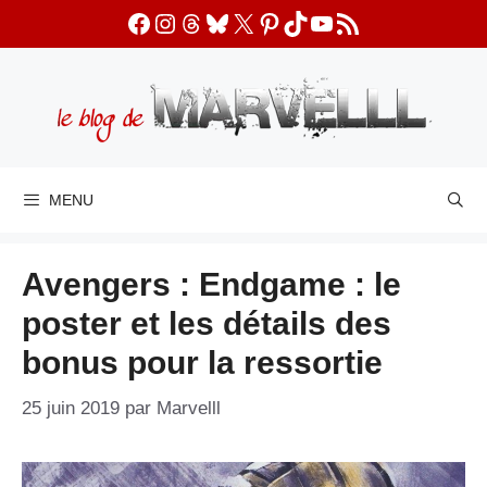
Aller
Facebook
Instagram
Threads
Bluesky
X
Pinterest
TikTok
YouTube
Flux RSS
au
contenu
MENU
Avengers : Endgame : le
poster et les détails des
bonus pour la ressortie
25 juin 2019
par
Marvelll