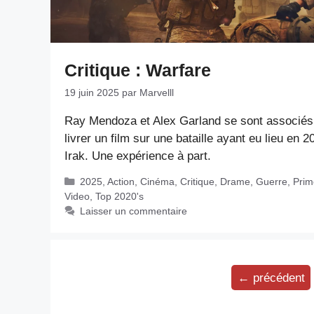
Critique : Warfare
19 juin 2025
par
Marvelll
Ray Mendoza et Alex Garland se sont associés
livrer un film sur une bataille ayant eu lieu en 
Irak. Une expérience à part.
Catégories
2025
,
Action
,
Cinéma
,
Critique
,
Drame
,
Guerre
,
Prim
Video
,
Top 2020's
Laisser un commentaire
←
précédent