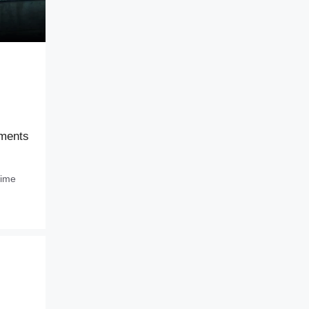
oments
rime