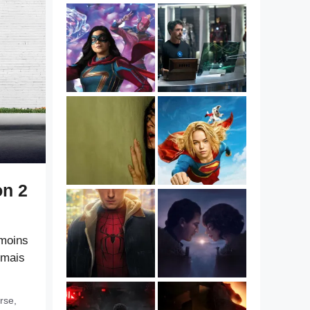
on 2
 moins
 mais
rse
,