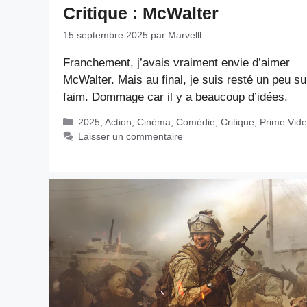
Critique : McWalter
15 septembre 2025
par
Marvelll
Franchement, j’avais vraiment envie d’aimer
McWalter. Mais au final, je suis resté un peu s
faim. Dommage car il y a beaucoup d’idées.
Catégories
2025
,
Action
,
Cinéma
,
Comédie
,
Critique
,
Prime Vid
Laisser un commentaire