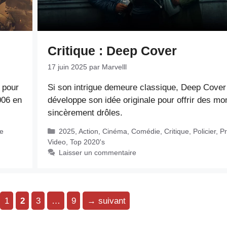
Critique : Deep Cover
17 juin 2025
par
Marvelll
 pour
Si son intrigue demeure classique, Deep Cover
2006 en
développe son idée originale pour offrir des m
sincèrement drôles.
Catégories
e
2025
,
Action
,
Cinéma
,
Comédie
,
Critique
,
Policier
,
P
Video
,
Top 2020's
Laisser un commentaire
Page
Page
Page
Page
1
2
3
…
9
→
suivant