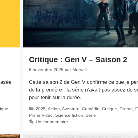
Critique : Gen V – Saison 2
6 novembre 2025
par
Marvelll
basée
Cette saison 2 de Gen V confirme ce que je pe
de la première : la série n’avait pas assez de s
pour tenir sur la durée.
Catégories
ique
,
2025
,
Action
,
Aventure
,
Comédie
,
Critique
,
Drame
,
F
Prime Video
,
Science fiction
,
Série
Un commentaire