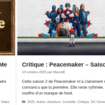
 Me
Critique : Peacemaker – Sais
10 octobre 2025
par
Marvelll
ndre
Cette saison 2 de Peacemaker m’a clairement
convaincu que la première. Elle reste rythmée,
souffre d’un manque de fond.
Catégories
 Video
,
2025
,
Action
,
Aventure
,
Comédie
,
Critique
,
DC Unive