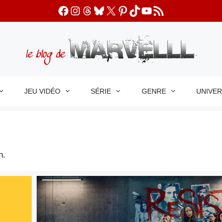
Facebook
Instagram
Threads
Bluesky
X
Pinterest
TikTok
YouTube
Flux RSS
JEU VIDÉO
SÉRIE
GENRE
UNIVE
n.