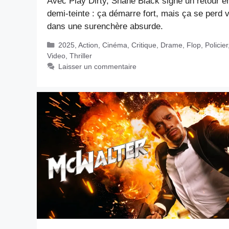
Avec Play Dirty, Shane Black signe un retour e
demi-teinte : ça démarre fort, mais ça se perd v
dans une surenchère absurde.
Catégories
2025
,
Action
,
Cinéma
,
Critique
,
Drame
,
Flop
,
Policier
Video
,
Thriller
Laisser un commentaire