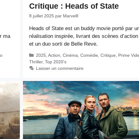
Critique : Heads of State
8 juillet 2025
par
Marvelll
Heads of State est un buddy movie porté par u
ur ma
réalisation inspirée, livrant des scènes d’action
et un duo sorti de Belle Reve.
Catégories
eo
2025
,
Action
,
Cinéma
,
Comédie
,
Critique
,
Prime Vid
Thriller
,
Top 2020's
Laisser un commentaire