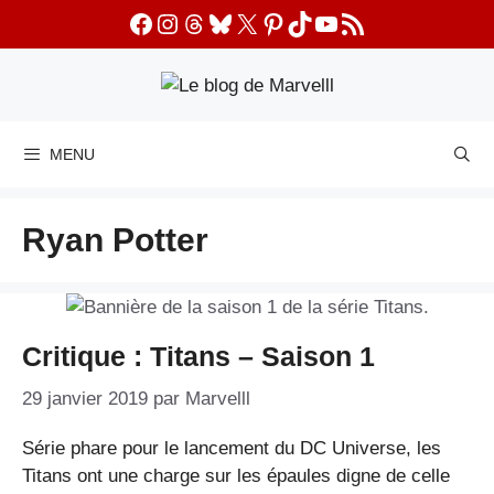
Aller
Facebook
Instagram
Threads
Bluesky
X
Pinterest
TikTok
YouTube
Flux RSS
au
contenu
MENU
Ryan Potter
Critique : Titans – Saison 1
29 janvier 2019
par
Marvelll
Série phare pour le lancement du DC Universe, les
Titans ont une charge sur les épaules digne de celle