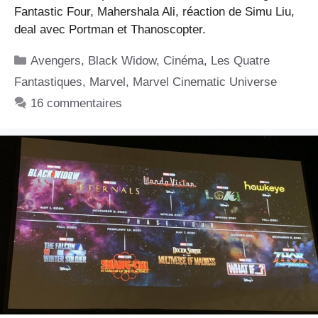
Fantastic Four, Mahershala Ali, réaction de Simu Liu,
deal avec Portman et Thanoscopter.
Catégories
Avengers
,
Black Widow
,
Cinéma
,
Les Quatre
Fantastiques
,
Marvel
,
Marvel Cinematic Universe
16 commentaires