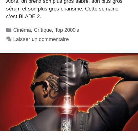
Alors, on prend son plus gros sabre, son plus gros
sérum et son plus gros charisme. Cette semaine,
c’est BLADE 2.
Catégories
Cinéma
,
Critique
,
Top 2000's
Laisser un commentaire