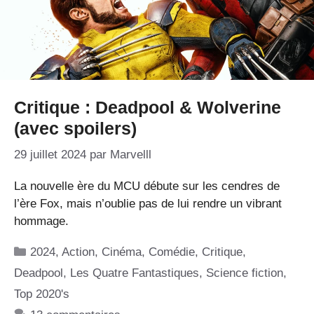
Critique : Deadpool & Wolverine
(avec spoilers)
29 juillet 2024
par
Marvelll
La nouvelle ère du MCU débute sur les cendres de
l’ère Fox, mais n’oublie pas de lui rendre un vibrant
hommage.
Catégories
2024
,
Action
,
Cinéma
,
Comédie
,
Critique
,
Deadpool
,
Les Quatre Fantastiques
,
Science fiction
,
Top 2020's