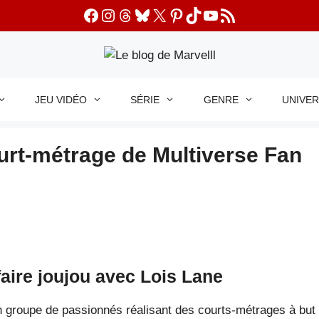
Facebook
Instagram
Threads
Bluesky
X
Pinterest
TikTok
YouTube
Flux RSS
JEU VIDÉO
SÉRIE
GENRE
UNIVE
urt-métrage de Multiverse Fan
faire joujou avec Lois Lane
n groupe de passionnés réalisant des courts-métrages à but