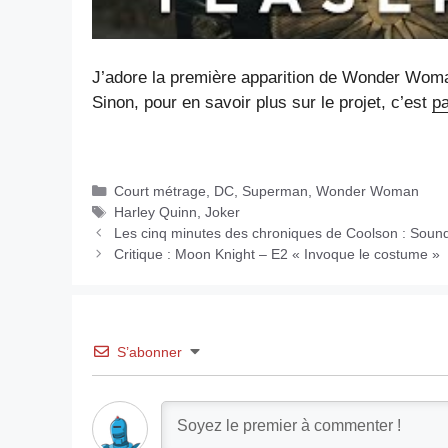
J’adore la première apparition de Wonder Woman
Sinon, pour en savoir plus sur le projet, c’est
pa
Catégories
Court métrage
,
DC
,
Superman
,
Wonder Woman
Étiquettes
Harley Quinn
,
Joker
Les cinq minutes des chroniques de Coolson : Sound
Critique : Moon Knight – E2 « Invoque le costume »
S’abonner