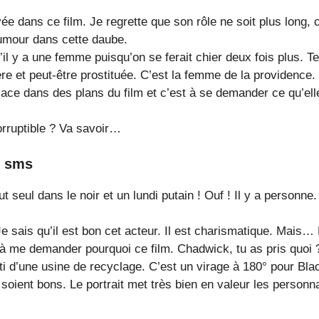
ée dans ce film. Je regrette que son rôle ne soit plus long, c
humour dans cette daube.
l y a une femme puisqu’on se ferait chier deux fois plus. T
e et peut-être prostituée. C’est la femme de la providence.
lace dans des plans du film et c’est à se demander ce qu’ell
orruptible ? Va savoir…
n sms
t seul dans le noir et un lundi putain ! Ouf ! Il y a personne.
 Je sais qu’il est bon cet acteur. Il est charismatique. Mais…
’à me demander pourquoi ce film. Chadwick, tu as pris quoi 
sorti d’une usine de recyclage. C’est un virage à 180° pour Bla
soient bons. Le portrait met très bien en valeur les person