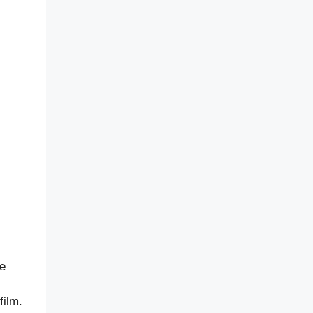
ve
film.