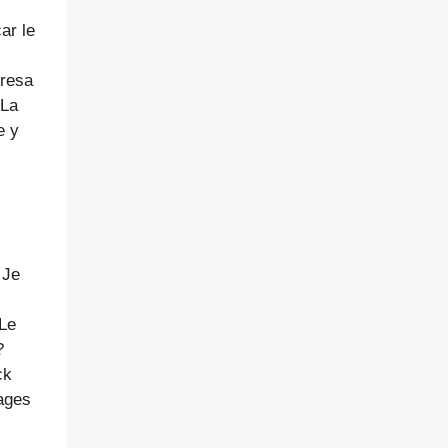
ar le
eresa
 La
e y
 Je
 Le
?
ck
nages