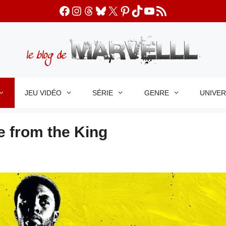
Facebook
Instagram
Threads
Bluesky
X
Pinterest
TikTok
YouTube
Flux RSS
JEU VIDÉO
SÉRIE
GENRE
UNIVE
e from the King