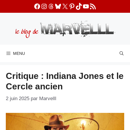
Aller
Facebook
Instagram
Threads
Bluesky
X
Pinterest
TikTok
YouTube
Flux RSS
au
contenu
MENU
Critique : Indiana Jones et le
Cercle ancien
2 juin 2025
par
Marvelll