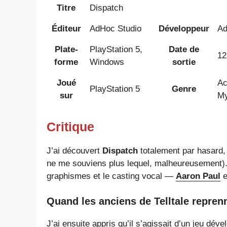
Titre
Dispatch
Éditeur
AdHoc Studio
Développeur
Ad
Plate-
PlayStation 5,
Date de
12
forme
Windows
sortie
Joué
Ac
PlayStation 5
Genre
sur
My
Critique
J’ai découvert
Dispatch
totalement par hasard,
ne me souviens plus lequel, malheureusement). J’
graphismes et le casting vocal —
Aaron Paul
e
Quand les anciens de Telltale repren
J’ai ensuite appris qu’il s’agissait d’un jeu d