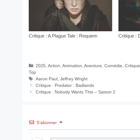
Critique : A Plague Tale : Requiem
Critique :
Catégories
2025
,
Action
,
Animation
,
Aventure
,
Comédie
,
Critique
Top
Étiquettes
Aaron Paul
,
Jeffrey Wright
Critique : Predator : Badlands
Critique : Nobody Wants This – Saison 2
S’abonner