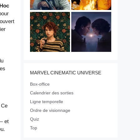
Hoc
 pour
ouvert
ier
du
ses
MARVEL CINEMATIC UNIVERSE
Box-office
Calendrier des sorties
Ligne temporelle
. Ce
Ordre de visionnage
Quiz
— et
Top
eu.