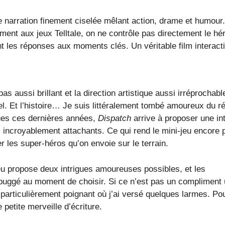
 narration finement ciselée mêlant action, drame et humour.
ment aux jeux Telltale, on ne contrôle pas directement le hér
t les réponses aux moments clés. Un véritable film interacti
 pas aussi brillant et la direction artistique aussi irréprochabl
l. Et l’histoire… Je suis littéralement tombé amoureux du ré
ues ces dernières années,
Dispatch
arrive à proposer une in
 incroyablement attachants. Ce qui rend le mini-jeu encore 
ier les super-héros qu’on envoie sur le terrain.
e jeu propose deux intrigues amoureuses possibles, et les
 buggé au moment de choisir. Si ce n’est pas un compliment 
particulièrement poignant où j’ai versé quelques larmes. Po
 petite merveille d’écriture.