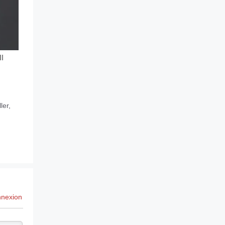
II
ller
,
nexion