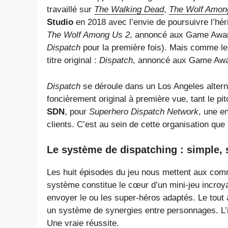
travaillé sur
The Walking Dead
,
The Wolf Amon
Studio
en 2018 avec l’envie de poursuivre l’hérita
The Wolf Among Us 2
, annoncé aux Game Awards
Dispatch
pour la première fois). Mais comme le
titre original :
Dispatch
, annoncé aux Game Award
Dispatch
se déroule dans un Los Angeles altern
foncièrement original à première vue, tant le pitc
SDN
, pour
Superhero Dispatch Network
, une e
clients. C’est au sein de cette organisation que 
Le système de dispatching : simple, s
Les huit épisodes du jeu nous mettent aux com
système constitue le cœur d’un mini-jeu incroyab
envoyer le ou les super-héros adaptés. Le tout 
un système de synergies entre personnages. L’inte
Une vraie réussite.