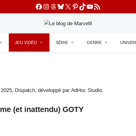
Facebook
Instagram
Threads
Bluesky
X
Pinterest
TikTok
YouTube
Flux RSS
JEU VIDÉO
SÉRIE
GENRE
UNIVE
me (et inattendu) GOTY