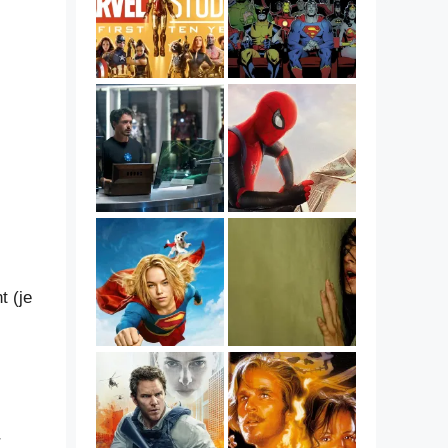
t (je
r