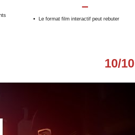
–
nts
Le format film interactif peut rebuter
10
/
10