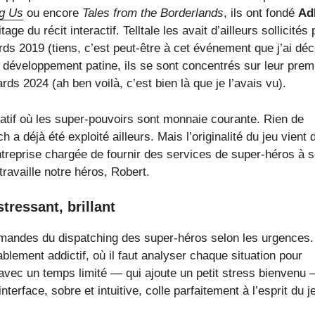
g Us
ou encore
Tales from the Borderlands
, ils ont fondé
Ad
ge du récit interactif. Telltale les avait d’ailleurs sollicités
 2019 (tiens, c’est peut-être à cet événement que j’ai déc
 développement patine, ils se sont concentrés sur leur prem
s 2024 (ah ben voilà, c’est bien là que je l’avais vu).
atif où les super-pouvoirs sont monnaie courante. Rien de
h a déjà été exploité ailleurs. Mais l’originalité du jeu vient 
ntreprise chargée de fournir des services de super-héros à 
travaille notre héros, Robert.
tressant, brillant
mandes du dispatching des super-héros selon les urgences
lement addictif, où il faut analyser chaque situation pour
avec un temps limité — qui ajoute un petit stress bienvenu 
rface, sobre et intuitive, colle parfaitement à l’esprit du j