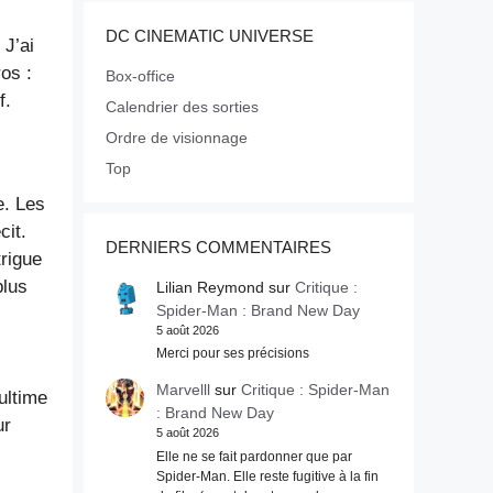
DC CINEMATIC UNIVERSE
 J’ai
os :
Box-office
f.
Calendrier des sorties
Ordre de visionnage
Top
e. Les
cit.
DERNIERS COMMENTAIRES
trigue
plus
Lilian Reymond
sur
Critique :
Spider-Man : Brand New Day
5 août 2026
Merci pour ses précisions
Marvelll
sur
Critique : Spider-Man
ultime
: Brand New Day
ur
5 août 2026
Elle ne se fait pardonner que par
Spider-Man. Elle reste fugitive à la fin