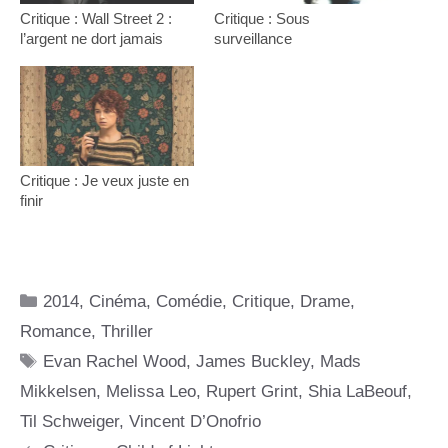
Critique : Wall Street 2 :
Critique : Sous
l’argent ne dort jamais
surveillance
Critique : Je veux juste en
finir
Catégories
2014
,
Cinéma
,
Comédie
,
Critique
,
Drame
,
Romance
,
Thriller
Étiquettes
Evan Rachel Wood
,
James Buckley
,
Mads
Mikkelsen
,
Melissa Leo
,
Rupert Grint
,
Shia LaBeouf
,
Til Schweiger
,
Vincent D’Onofrio