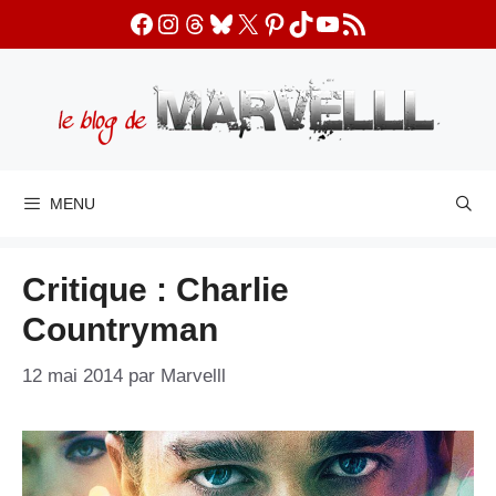
Aller
Facebook
Instagram
Threads
Bluesky
X
Pinterest
TikTok
YouTube
Flux RSS
au
contenu
MENU
Critique : Charlie
Countryman
12 mai 2014
par
Marvelll