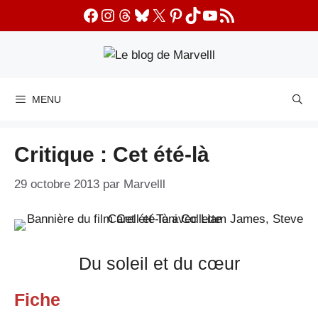
Aller
Facebook
Instagram
Threads
Bluesky
X
Pinterest
TikTok
YouTube
Flux RSS
au
contenu
MENU
Critique : Cet été-là
29 octobre 2013
par
Marvelll
Du soleil et du cœur
Fiche