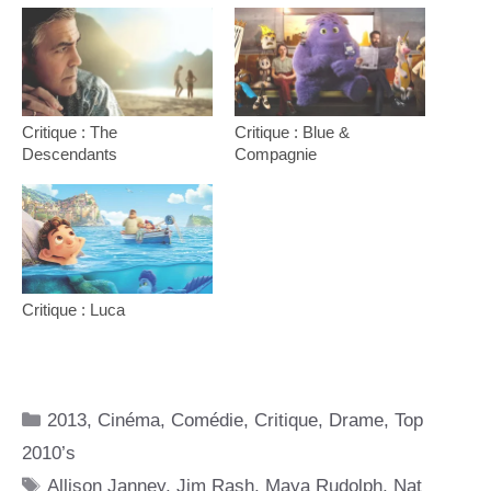
Critique : The
Critique : Blue &
Descendants
Compagnie
Critique : Luca
Catégories
2013
,
Cinéma
,
Comédie
,
Critique
,
Drame
,
Top
2010’s
Étiquettes
Allison Janney
,
Jim Rash
,
Maya Rudolph
,
Nat