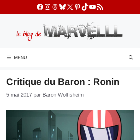
Aller
Facebook
Instagram
Threads
Bluesky
X
Pinterest
TikTok
YouTube
Flux RSS
au
contenu
MENU
Critique du Baron : Ronin
5 mai 2017
par
Baron Wolfisheim