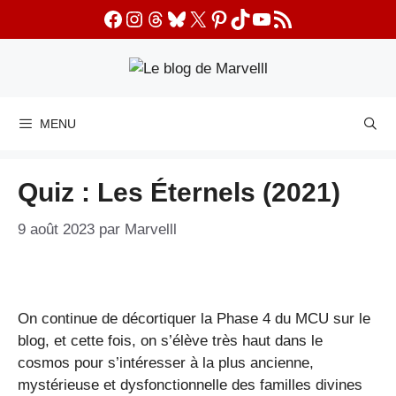
Aller
Facebook
Instagram
Threads
Bluesky
X
Pinterest
TikTok
YouTube
Flux RSS
au
contenu
MENU
Quiz : Les Éternels (2021)
9 août 2023
par
Marvelll
On continue de décortiquer la Phase 4 du MCU sur le
blog, et cette fois, on s’élève très haut dans le
cosmos pour s’intéresser à la plus ancienne,
mystérieuse et dysfonctionnelle des familles divines