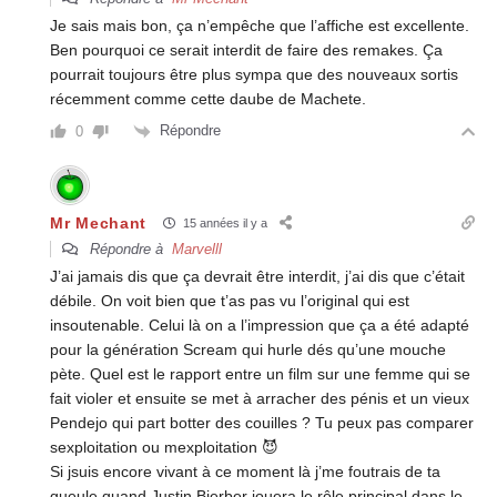
Je sais mais bon, ça n’empêche que l’affiche est excellente.
Ben pourquoi ce serait interdit de faire des remakes. Ça
pourrait toujours être plus sympa que des nouveaux sortis
récemment comme cette daube de Machete.
Répondre
0
Mr Mechant
15 années il y a
Répondre à
Marvelll
J’ai jamais dis que ça devrait être interdit, j’ai dis que c’était
débile. On voit bien que t’as pas vu l’original qui est
insoutenable. Celui là on a l’impression que ça a été adapté
pour la génération Scream qui hurle dés qu’une mouche
pète. Quel est le rapport entre un film sur une femme qui se
fait violer et ensuite se met à arracher des pénis et un vieux
Pendejo qui part botter des couilles ? Tu peux pas comparer
sexploitation ou mexploitation 😈
Si jsuis encore vivant à ce moment là j’me foutrais de ta
gueule quand Justin Bierber jouera le rôle principal dans le