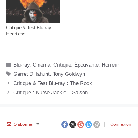
Critique & Test Blu-ray :
Heartless
Catégories
Blu-ray
,
Cinéma
,
Critique
,
Épouvante
,
Horreur
Étiquettes
Garret Dillahunt
,
Tony Goldwyn
Critique & Test Blu-ray : The Rock
Critique : Nurse Jackie – Saison 1
S’abonner
Connexion