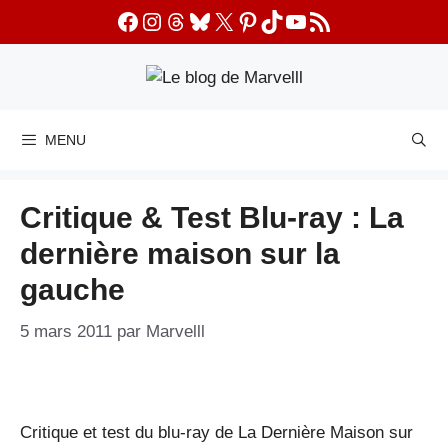
Aller
Facebook
Instagram
Threads
Bluesky
X
Pinterest
TikTok
YouTube
Flux RSS
au
contenu
MENU
Critique & Test Blu-ray : La
dernière maison sur la
gauche
5 mars 2011
par
Marvelll
Critique et test du blu-ray de La Dernière Maison sur