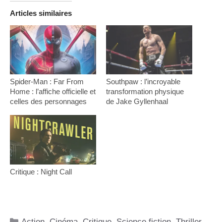
Articles similaires
Spider-Man : Far From
Southpaw : l’incroyable
Home : l’affiche officielle et
transformation physique
celles des personnages
de Jake Gyllenhaal
Critique : Night Call
Catégories
Action
,
Cinéma
,
Critique
,
Science fiction
,
Thriller