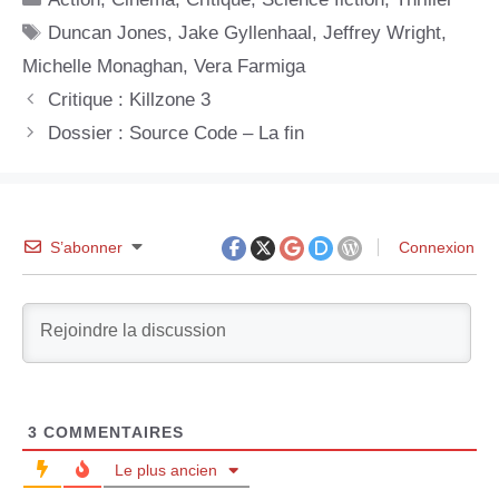
Étiquettes
Duncan Jones
,
Jake Gyllenhaal
,
Jeffrey Wright
,
Michelle Monaghan
,
Vera Farmiga
Critique : Killzone 3
Dossier : Source Code – La fin
S’abonner
Connexion
3
COMMENTAIRES
Le plus ancien