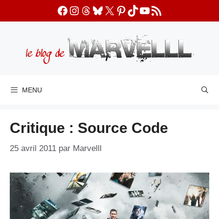
Aller
Facebook
Instagram
Threads
Bluesky
X
Pinterest
TikTok
YouTube
Flux RSS
au
contenu
MENU
Critique : Source Code
25 avril 2011
par
Marvelll