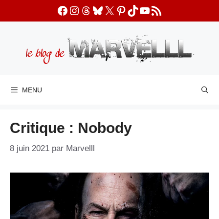
Aller
Facebook
Instagram
Threads
Bluesky
X
Pinterest
TikTok
YouTube
Flux RSS
au
contenu
MENU
Critique : Nobody
8 juin 2021
par
Marvelll