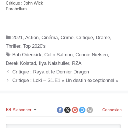
Critique : John Wick
Parabellum
Catégories
2021
,
Action
,
Cinéma
,
Crime
,
Critique
,
Drame
,
Thriller
,
Top 2020's
Étiquettes
Bob Odenkirk
,
Colin Salmon
,
Connie Nielsen
,
Derek Kolstad
,
Ilya Naishuller
,
RZA
Critique : Raya et le Dernier Dragon
Critique : Loki – S1.E1 « Un destin exceptionnel »
S’abonner
Connexion