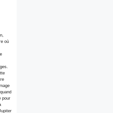
n,
re où
ue
ages.
tte
tre
mmage
 quand
e pour
a
Jupiter