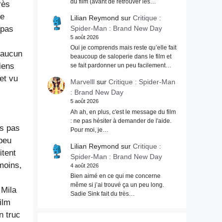
du film (avant de retrouver les…
rès
ce
Lilian Reymond
sur
Critique :
 pas
Spider-Man : Brand New Day
5 août 2026
Oui je comprends mais reste qu’elle fait
 aucun
beaucoup de saloperie dans le film et
iens
se fait pardonner un peu facilement…
et vu
Marvelll
sur
Critique : Spider-Man
: Brand New Day
5 août 2026
Ah ah, en plus, c'est le message du film
: ne pas hésiter à demander de l'aide.
is pas
Pour moi, je…
 peu
Lilian Reymond
sur
Critique :
itent
Spider-Man : Brand New Day
 moins,
4 août 2026
Bien aimé en ce qui me concerne
même si j’ai trouvé ça un peu long.
 Mila
Sadie Sink fait du très…
ilm
n truc