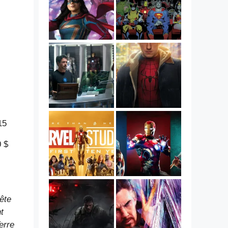
15
 $
ête
t
erre