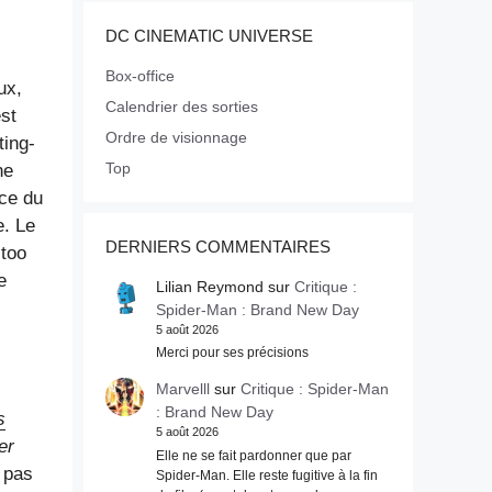
DC CINEMATIC UNIVERSE
Box-office
ux,
Calendrier des sorties
est
Ordre de visionnage
ting-
Top
ne
nce du
e. Le
DERNIERS COMMENTAIRES
 too
e
Lilian Reymond
sur
Critique :
Spider-Man : Brand New Day
5 août 2026
Merci pour ses précisions
Marvelll
sur
Critique : Spider-Man
: Brand New Day
s
5 août 2026
er
Elle ne se fait pardonner que par
 pas
Spider-Man. Elle reste fugitive à la fin