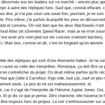
t désormais eux les leaders sur ce marché – encore plus ap
mps à autre des répliques funs. Sauf que, constat effarant, 
us dire, je n’ai pas souri une seule fois, pourtant, je ne suis
le. Pire même, j’ai parfois écarquillé les yeux en découvrant
plat et convenu. On voit bien que les deux Wachowski n’ont
loud Atlas
(et sûrement
Speed Racer
, mais je ne m’en souv
 c’est avoir pris mon pied sur les courses vraiment barrées), 
i-ci. Mais bon, comme on dit, c’est en forgeant qu’on devient
ble des répliques qui sont d’une étonnante fadeur. Je ne sa
 en cause ou celle des interprètes. Remarque, ça doit être un
en contreficher du projet. On dirait même parfois qu’ils réc
faut que j’aille à Carrefour, frigo vide, tout ça), sauf un peu
ment seuls. Le pire du lot est malheureusement, et
car il s’agit de l’interprète de l’héroïne Jupiter Jones. Oui,
. Et je dis ce que je pense. Zéro charisme, elle traverse le f
être toujours hors du propos. La voir s’enthousiasmer sur u