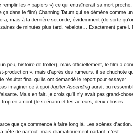
de remplir les « papiers ») ce qui entraînerait sa mort proche,
que ça dans le film) Channing Tatum qui se démène comme un
rivera, mais à la dernière seconde, évidemment (de sorte qu’o
dizaines de minutes plus tard, rebelote… Exactement pareil.
 peu, histoire de troller), mais officiellement, le film a co
ost-production », mais d’après des rumeurs, il se chuchote qu
e résultat final qu’ils ont demandé le report pour essayer
pas imaginer ce à quoi
Jupiter Ascending
aurait pu ressembl
isante. Mais en fait, je crois qu’il n’y avait pas grand-chos
 trop en amont (le scénario et les acteurs, deux choses
parce que ça commence à faire long là. Les scènes d’action.
Ça pète de partout, mais dramatiquement parlant, c’est