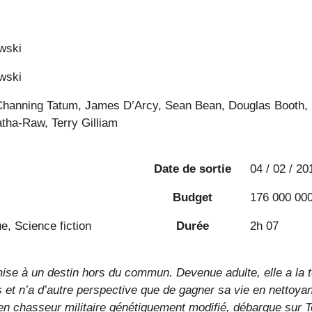
wski
wski
Channing Tatum, James D’Arcy, Sean Bean, Douglas Booth,
tha-Raw, Terry Gilliam
Date de sortie
04 / 02 / 20
Budget
176 000 000
e, Science fiction
Durée
2h 07
mise à un destin hors du commun. Devenue adulte, elle a la t
 et n’a d’autre perspective que de gagner sa vie en nettoyan
ien chasseur militaire génétiquement modifié, débarque sur T