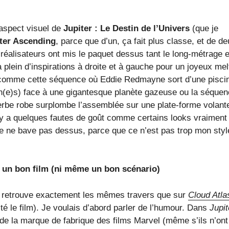
’aspect visuel de
Jupiter : Le Destin de l’Univers
(que je
ter Ascending
, parce que d’un, ça fait plus classe, et de de
 réalisateurs ont mis le paquet dessus tant le long-métrage 
 y a plein d’inspirations à droite et à gauche pour un joyeux mel
comme cette séquence où Eddie Redmayne sort d’une pisci
ain(e)s) face à une gigantesque planète gazeuse ou la séque
erbe robe surplombe l’assemblée sur une plate-forme volant
y a quelques fautes de goût comme certains looks vraiment
e ne bave pas dessus, parce que ce n’est pas trop mon styl
t un bon film (ni même un bon scénario)
On retrouve exactement les mêmes travers que sur
Cloud Atla
sté le film). Je voulais d’abord parler de l’humour. Dans
Jupit
 de la marque de fabrique des films Marvel (même s’ils n’ont