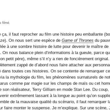
s filmé.
ça, il faut reprocher au film une histoire peu emballante (bo
naze). On nous sert une espèce de
Game of Thrones
du pauv
ée à une sombre histoire de lutte pour devenir le maître de
u). On nous balance plein d’informations à la gueule, parce q
on petit père), même s’il n’y a rien de foncièrement original.
lètement zappé de d’abord nous faire attacher aux personn
é dans toutes ces histoires. On se contente de remarquer ce
 via la mythologie du film, les phénomènes surnaturels de no
parus comme par magie sur les champs de maïs ou cet ho
on réalisateur, Terry Gilliam en mode Stan Lee. Du coup,
enir extrêmement lassant à la longue au point qu’on suppli
comble de la mauvaise qualité du scénario, il faut remarquer l
ur faire monter le suspense. Je m’explique. Sur une scène, 