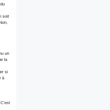
 du
n soit
 Non,
nnu un
e la
er si
e à
 C’est