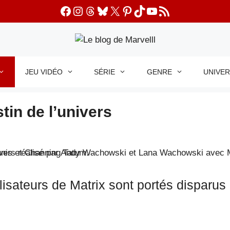
Facebook
Instagram
Threads
Bluesky
X
Pinterest
TikTok
YouTube
Flux RSS
JEU VIDÉO
SÉRIE
GENRE
UNIVE
stin de l’univers
lisateurs de Matrix sont portés disparus