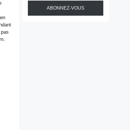
e
ABONNEZ-VOUS
 en
endant
 pas
lm.