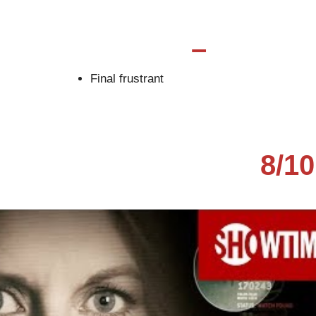
–
Final frustrant
8/10