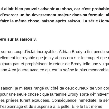
ui allait bien pouvoir advenir au show, car c’est probab
e d’exercer un bouleversement majeur dans sa formule, a
efaire la même chose, saison après saison. La série
Home
ers sur la saison 3.
sur un coup d’éclat incroyable : Adrian Brody a fini pendu s
tellement incroyable que je n’y ai pas cru sur le coup et qu
toujours pas et prophétisent le retour de Brody telle une vulga
saison 4 en jouera avec ce qui est la scène la plus mémorable
 saison, je m’étais rangé du côté de ceux curieux de voir 
 pour une seule chose : que la famille Brody sorte définitive
 mes prières furent exaucées. Conséquence immédiate, la sér
 l’espionnage et du suspense à la pelle. Elle le fait même