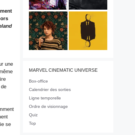
lement
lors
land
ur une
MARVEL CINEMATIC UNIVERSE
e même
ire
Box-office
 de
Calendrier des sorties
Ligne temporelle
Ordre de visionnage
comment
Quiz
ment
Top
ie se