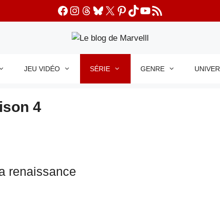
Facebook
Instagram
Threads
Bluesky
X
Pinterest
TikTok
YouTube
Flux RSS
JEU VIDÉO
SÉRIE
GENRE
UNIVE
ison 4
a renaissance