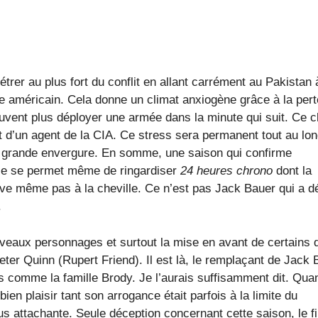
étrer au plus fort du conflit en allant carrément au Pakistan 
ire américain. Cela donne un climat anxiogène grâce à la per
uvent plus déployer une armée dans la minute qui suit. Ce c
at d’un agent de la CIA. Ce stress sera permanent tout au lo
 de grande envergure. En somme, une saison qui confirme
le se permet même de ringardiser
24 heures chrono
dont la
ive même pas à la cheville. Ce n’est pas Jack Bauer qui a d
.
ouveaux personnages et surtout la mise en avant de certains 
er Quinn (Rupert Friend). Il est là, le remplaçant de Jack 
s comme la famille Brody. Je l’aurais suffisamment dit. Qua
ien plaisir tant son arrogance était parfois à la limite du
s attachante. Seule déception concernant cette saison, le fi