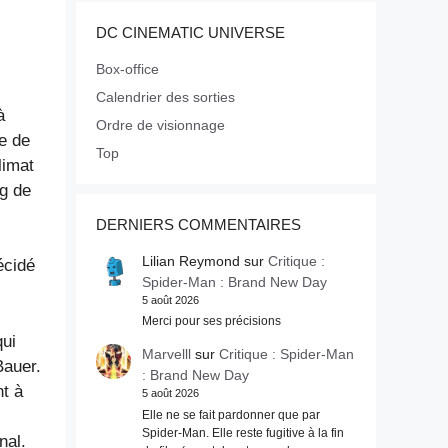
DC CINEMATIC UNIVERSE
Box-office
Calendrier des sorties
à
Ordre de visionnage
te de
Top
limat
ng de
DERNIERS COMMENTAIRES
Lilian Reymond
sur
Critique :
écidé
Spider-Man : Brand New Day
5 août 2026
Merci pour ses précisions
qui
Marvelll
sur
Critique : Spider-Man
Bauer.
: Brand New Day
nt à
5 août 2026
Elle ne se fait pardonner que par
Spider-Man. Elle reste fugitive à la fin
nal.