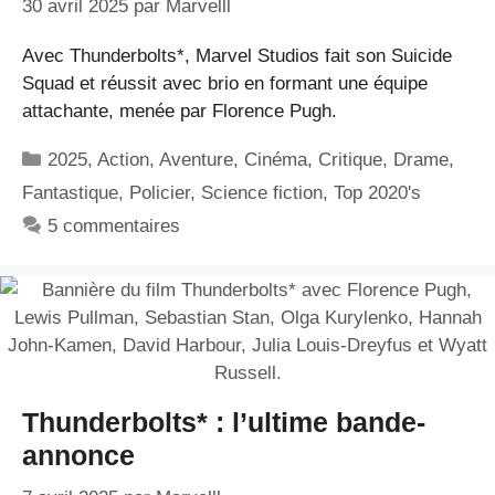
30 avril 2025
par
Marvelll
Avec Thunderbolts*, Marvel Studios fait son Suicide
Squad et réussit avec brio en formant une équipe
attachante, menée par Florence Pugh.
Catégories
2025
,
Action
,
Aventure
,
Cinéma
,
Critique
,
Drame
,
Fantastique
,
Policier
,
Science fiction
,
Top 2020's
5 commentaires
Thunderbolts* : l’ultime bande-
annonce