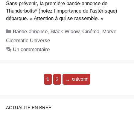
Sans prévenir, la première bande-annonce de
Thunderbolts* (notez l’importance de l’astérisque)
débarque. « Attention à qui se rassemble. »
Catégories
Bande-annonce
,
Black Widow
,
Cinéma
,
Marvel
Cinematic Universe
Un commentaire
Page
Page
1
2
→
suivant
ACTUALITÉ EN BREF