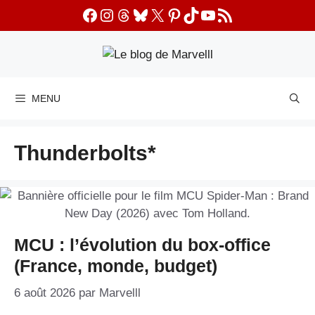
Aller
Facebook
Instagram
Threads
Bluesky
X
Pinterest
TikTok
YouTube
Flux RSS
au
contenu
MENU
Thunderbolts*
MCU : l’évolution du box-office
(France, monde, budget)
6 août 2026
par
Marvelll