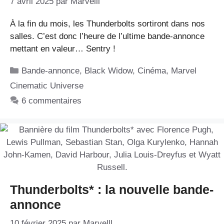
7 avril 2025
par
Marvelll
À la fin du mois, les Thunderbolts sortiront dans nos
salles. C’est donc l’heure de l’ultime bande-annonce
mettant en valeur… Sentry !
Catégories
Bande-annonce
,
Black Widow
,
Cinéma
,
Marvel
Cinematic Universe
6 commentaires
Thunderbolts* : la nouvelle bande-
annonce
10 février 2025
par
Marvelll