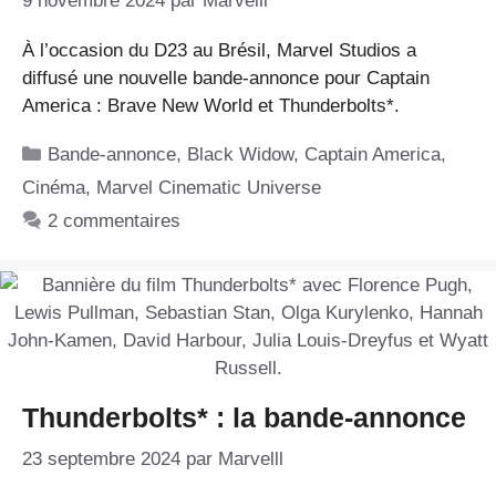
9 novembre 2024
par
Marvelll
À l’occasion du D23 au Brésil, Marvel Studios a
diffusé une nouvelle bande-annonce pour Captain
America : Brave New World et Thunderbolts*.
Catégories
Bande-annonce
,
Black Widow
,
Captain America
,
Cinéma
,
Marvel Cinematic Universe
2 commentaires
Thunderbolts* : la bande-annonce
23 septembre 2024
par
Marvelll