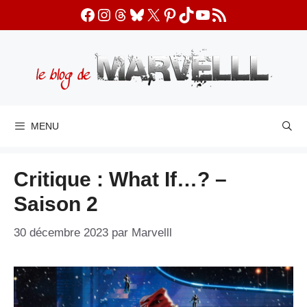
Aller
Facebook
Instagram
Threads
Bluesky
X
Pinterest
TikTok
YouTube
Flux RSS
au
contenu
MENU
Critique : What If…? –
Saison 2
30 décembre 2023
par
Marvelll