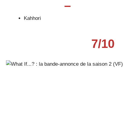
–
Kahhori
7
/
10