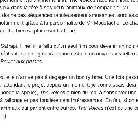
 voix dans la tête à ses deux animaux de compagnie, Mr
la donne des séquences fabuleusement amusantes, surclass
otamment grâce à la personnalité de Mr Moustache. Le chat
. Il a bien sa place sur l’affiche.
Satrapi. Il ne lui a fallu qu’un seul film pour devenir un nom
éalisatrice d’origine iranienne installe un univers visuellem
n
Poulet aux prunes
.
es
, elle n’arrive pas à dégager un bon rythme. Une fois passé
r attendant le projet depuis un moment, je connaissais déjà 
nnonce la spoile),
The Voices
a bien du mal à conserver une
 à rallonge et pas foncièrement intéressantes. En fait, si on 
s animaux qui parlent entre autres,
The Voices
n’est qu’une 
le).