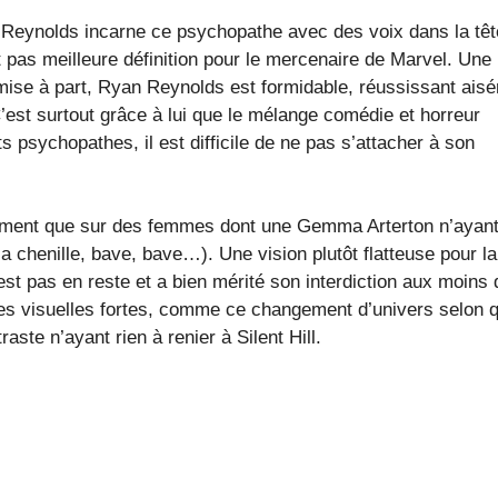
an Reynolds incarne ce psychopathe avec des voix dans la têt
t pas meilleure définition pour le mercenaire de Marvel. Une
 mise à part, Ryan Reynolds est formidable, réussissant ais
 C’est surtout grâce à lui que le mélange comédie et horreur
s psychopathes, il est difficile de ne pas s’attacher à son
uement que sur des femmes dont une Gemma Arterton n’ayan
 chenille, bave, bave…). Une vision plutôt flatteuse pour la
est pas en reste et a bien mérité son interdiction aux moins 
dées visuelles fortes, comme ce changement d’univers selon q
ste n’ayant rien à renier à Silent Hill.