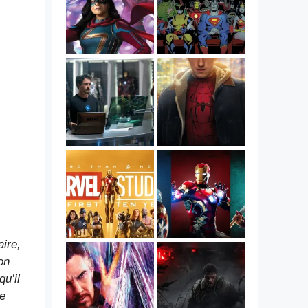
aire,
on
u’il
se