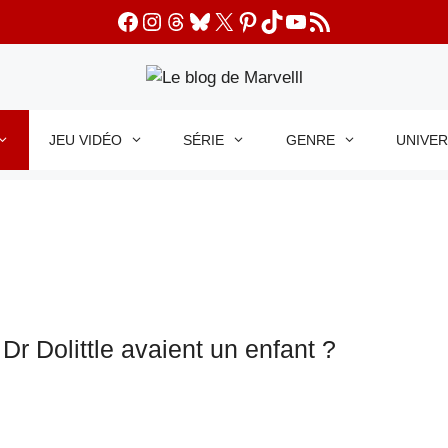
Facebook
Instagram
Threads
Bluesky
X
Pinterest
TikTok
YouTube
Flux RSS
JEU VIDÉO
SÉRIE
GENRE
UNIVE
Dr Dolittle avaient un enfant ?