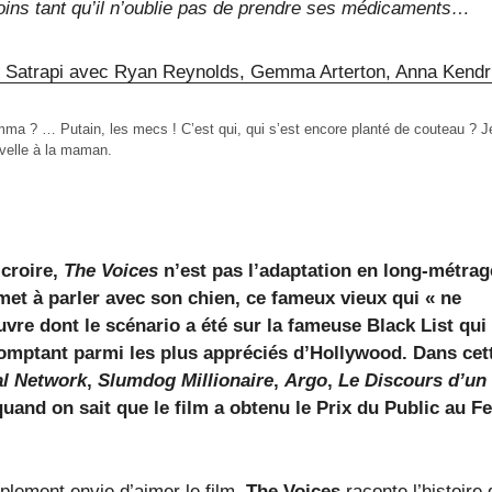
moins tant qu’il n’oublie pas de prendre ses médicaments…
emma ? … Putain, les mecs ! C’est qui, qui s’est encore planté de couteau ? 
uvelle à la maman.
 croire,
The Voices
n’est pas l’adaptation en long-métrag
 met à parler avec son chien, ce fameux vieux qui « ne
vre dont le scénario a été sur la fameuse Black List qui
omptant parmi les plus appréciés d’Hollywood. Dans cet
al Network
,
Slumdog Millionaire
,
Argo
,
Le Discours d’un 
uand on sait que le film a obtenu le Prix du Public au Fe
mplement envie d’aimer le film.
The Voices
raconte l’histoire 