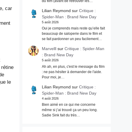
du film (avant de retrouver les…
e, car
Lilian Reymond
sur
Critique :
Spider-Man : Brand New Day
ément
5 août 2026
Oui je comprends mais reste qu’elle fait
beaucoup de saloperie dans le film et
se fait pardonner un peu facilement…
Marvelll
sur
Critique : Spider-Man
: Brand New Day
t
5 août 2026
Ah ah, en plus, c'est le message du film
 rétine
: ne pas hésiter à demander de l'aide.
de
Pour moi, je…
ue le
Lilian Reymond
sur
Critique :
Spider-Man : Brand New Day
4 août 2026
Bien aimé en ce qui me concerne
même si j’ai trouvé ça un peu long.
Sadie Sink fait du très…