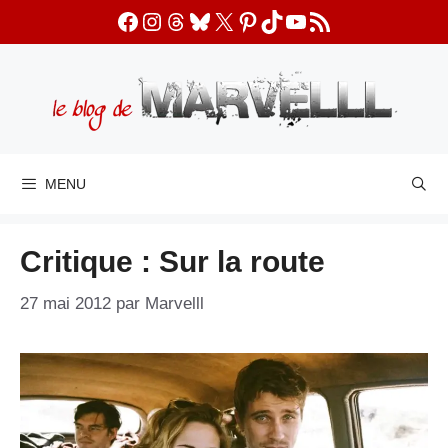
Aller
Facebook
Instagram
Threads
Bluesky
X
Pinterest
TikTok
YouTube
Flux RSS
au
contenu
MENU
Critique : Sur la route
27 mai 2012
par
Marvelll