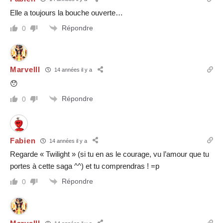
Elle a toujours la bouche ouverte…
Répondre
0
Marvelll
14 années il y a
😯
Répondre
0
Fabien
14 années il y a
Regarde « Twilight » (si tu en as le courage, vu l’amour que tu
portes à cette saga ^^) et tu comprendras ! =p
Répondre
0