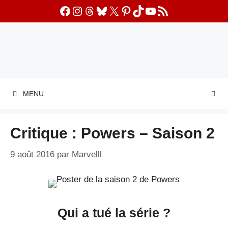
Aller
Facebook
Instagram
Threads
Bluesky
X
Pinterest
TikTok
YouTube
Flux RSS
au
contenu
MENU
Critique : Powers – Saison 2
9 août 2016
par
Marvelll
Qui a tué la série ?