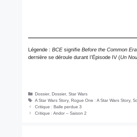
Légende :
BCE
signifie
Before the Common Era
dernière se déroule durant l’Épisode IV (
Un Nou
Catégories
Dossier
,
Dossier
,
Star Wars
Étiquettes
A Star Wars Story
,
Rogue One : A Star Wars Story
,
So
Critique : Balle perdue 3
Critique : Andor – Saison 2