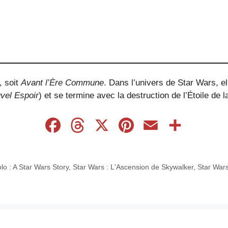
, soit
Avant l’Ère Commune
. Dans l’univers de Star Wars, el
vel Espoir
) et se termine avec la destruction de l’Étoile de
F
T
X
P
E
P
a
h
i
m
a
c
r
n
a
r
lo : A Star Wars Story
,
Star Wars : L'Ascension de Skywalker
,
Star Wars
e
e
t
i
t
b
a
e
l
a
o
d
r
g