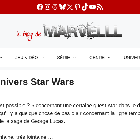
Facebook
Instagram
Threads
Bluesky
X
Pinterest
TikTok
YouTube
Flux RSS
JEU VIDÉO
SÉRIE
GENRE
UNIVE
univers Star Wars
possible ? » concernant une certaine guest-star dans le d
t qu’il y a quelque chose de pas clair concernant la ligne te
 de la saga de George Lucas.
ntaine, très lointaine….