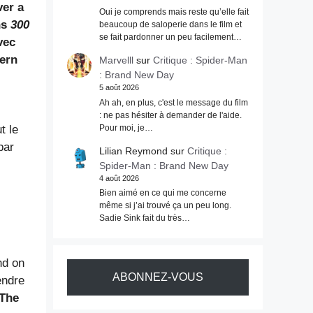
ver a
Oui je comprends mais reste qu’elle fait
ns
300
beaucoup de saloperie dans le film et
se fait pardonner un peu facilement…
vec
tern
Marvelll
sur
Critique : Spider-Man
: Brand New Day
5 août 2026
Ah ah, en plus, c'est le message du film
: ne pas hésiter à demander de l'aide.
Pour moi, je…
t le
par
Lilian Reymond
sur
Critique :
Spider-Man : Brand New Day
4 août 2026
Bien aimé en ce qui me concerne
même si j’ai trouvé ça un peu long.
Sadie Sink fait du très…
nd on
ABONNEZ-VOUS
endre
The