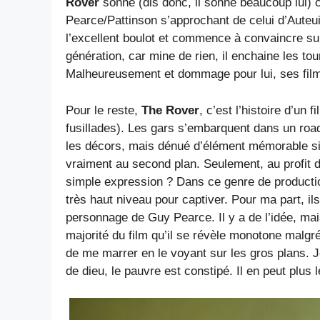
Rover
sonne (dis donc, il sonne beaucoup lui) 
Pearce/Pattinson s’approchant de celui d’Auteui
l’excellent boulot et commence à convaincre sur 
génération, car mine de rien, il enchaine les 
Malheureusement et dommage pour lui, ses film
Pour le reste,
The Rover
, c’est l’histoire d’un
fusillades). Les gars s’embarquent dans un roa
les décors, mais dénué d’élément mémorable si
vraiment au second plan. Seulement, au profit de
simple expression ? Dans ce genre de productio
très haut niveau pour captiver. Pour ma part, il
personnage de Guy Pearce. Il y a de l’idée, mais
majorité du film qu’il se révèle monotone malgré 
de me marrer en le voyant sur les gros plans. 
de dieu, le pauvre est constipé. Il en peut plus 