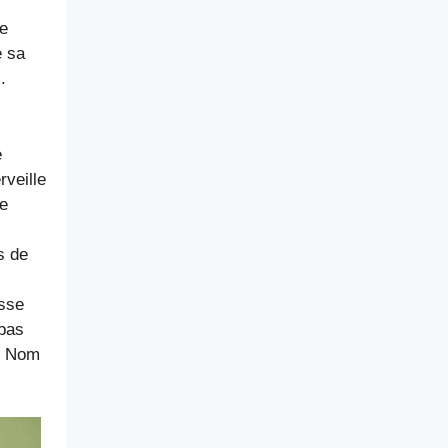
de
e sa
.
e
veille
se
s de
osse
 pas
r. Nom