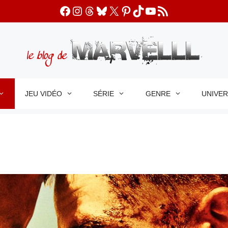
Facebook
Instagram
Threads
Bluesky
X
Pinterest
TikTok
YouTube
Flux RSS
JEU VIDÉO
SÉRIE
GENRE
UNIVE