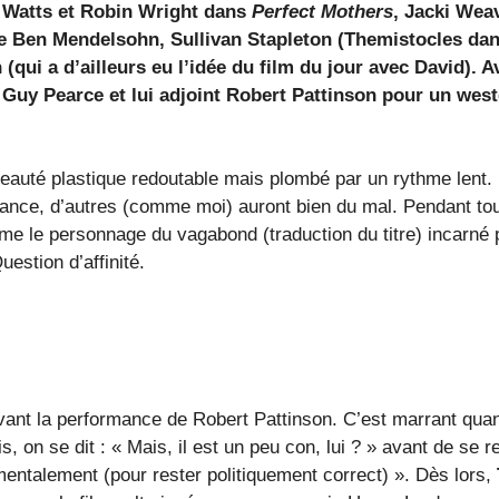
i Watts et Robin Wright dans
Perfect Mothers
, Jacki Wea
e Ben Mendelsohn, Sullivan Stapleton (Themistocles da
 (qui a d’ailleurs eu l’idée du film du jour avec David). A
ve Guy Pearce et lui adjoint Robert Pattinson pour un wes
auté plastique redoutable mais plombé par un rythme lent.
eance, d’autres (comme moi) auront bien du mal. Pendant tou
me le personnage du vagabond (traduction du titre) incarné 
estion d’affinité.
evant la performance de Robert Pattinson. C’est marrant qua
, on se dit : « Mais, il est un peu con, lui ? » avant de se r
 mentalement (pour rester politiquement correct) ». Dès lors,