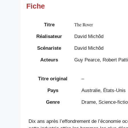
Fiche
The Rover
Titre
Réalisateur
David Michôd
Scénariste
David Michôd
Acteurs
Guy Pearce, Robert Patti
Titre original
–
Pays
Australie, États-Unis
Genre
Drame, Science-ficti
Dix ans après l’effondrement de l’économie occ