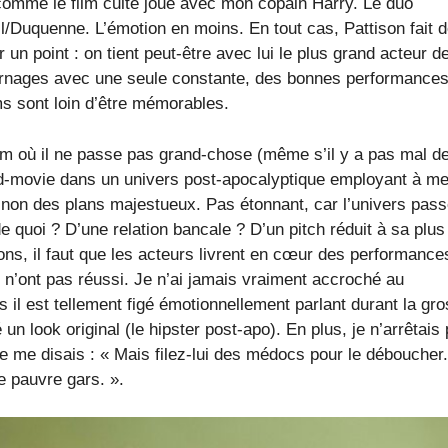
comme le film culte joué avec mon copain Harry. Le duo
l/Duquenne. L’émotion en moins. En tout cas, Pattison fait 
un point : on tient peut-être avec lui le plus grand acteur d
tournages avec une seule constante, des bonnes performances
s sont loin d’être mémorables.
 film où il ne passe pas grand-chose (même s’il y a pas mal d
d-movie dans un univers post-apocalyptique employant à mer
non des plans majestueux. Pas étonnant, car l’univers pas
 quoi ? D’une relation bancale ? D’un pitch réduit à sa plus
ns, il faut que les acteurs livrent en cœur des performance
s n’ont pas réussi. Je n’ai jamais vraiment accroché au
 il est tellement figé émotionnellement parlant durant la gr
un look original (le hipster post-apo). En plus, je n’arrêtais
Je me disais : « Mais filez-lui des médocs pour le débouche
le pauvre gars. ».